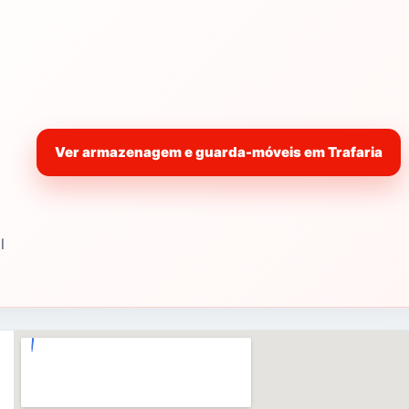
Ver armazenagem e guarda-móveis em Trafaria
l