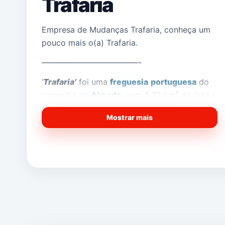
Trafaria
Empresa de Mudanças Trafaria, conheça um
pouco mais o(a) Trafaria.
————————————-
‘
Trafaria’
foi uma
freguesia
portuguesa
do
concelho de
Almada
, com 5,73 km² de área e
5 696 habitantes (2011). Densidade: 994,1
Mostrar mais
hab/km².
Foi extinta em 2013, no âmbito de uma
reforma administrativa nacional, tendo sido
agregada à freguesia de
Caparica
para
formar uma nova freguesia
denominada
União das Freguesias de
[1]
Caparica e Trafaria
com sede em Caparica.