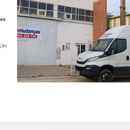
tes
ação