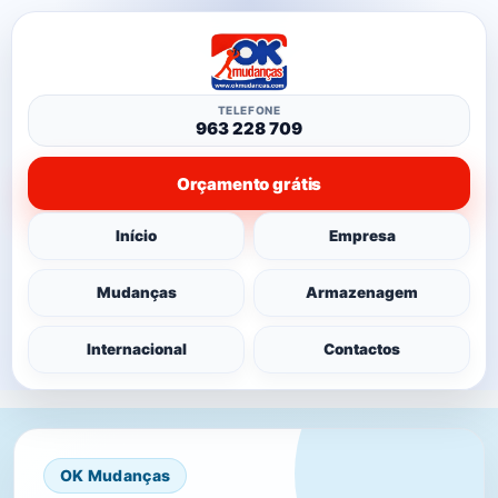
TELEFONE
963 228 709
Orçamento grátis
Início
Empresa
Mudanças
Armazenagem
Internacional
Contactos
OK Mudanças