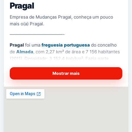
Pragal
Empresa de Mudanças Pragal, conheça um pouco
mais o(a) Pragal.
————————————-
Pragal
foi uma
freguesia
portuguesa
do concelho
de
Almada
, com 2,27 km² de área e 7 156 habitantes
(2011). Densidade: 3 152,4 hab/km². Fazia parte
integrante da cidade de Almada.
Mostrar mais
Foi extinta em 2013, no âmbito de uma reforma
administrativa nacional, tendo sido agregada às
freguesias de
Almada
,
Cova da Piedade
e
Cacilhas
,
para formar uma nova freguesia denominada
União
das Freguesias de Almada, Cova da Piedade,
[1]
Pragal e Cacilhas
com sede em Almada.
(Saber Mais…)