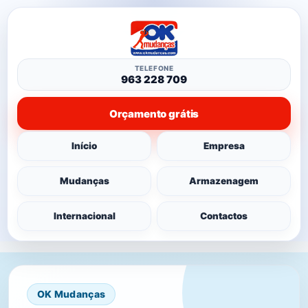
TELEFONE
963 228 709
Orçamento grátis
Início
Empresa
Mudanças
Armazenagem
Internacional
Contactos
OK Mudanças