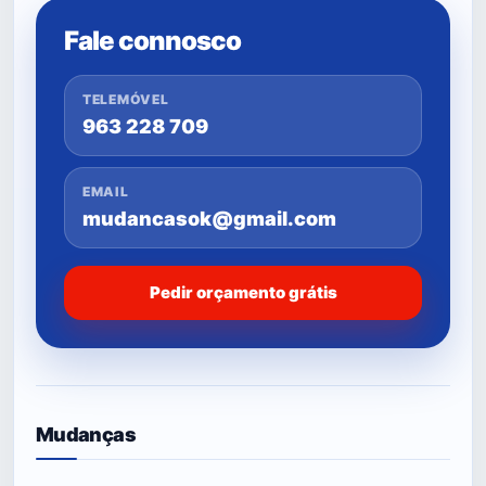
Fale connosco
TELEMÓVEL
963 228 709
EMAIL
mudancasok@gmail.com
Pedir orçamento grátis
Mudanças