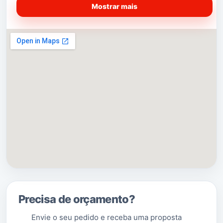
o número de habitantes situava-se nos 7958, o que
Mostrar mais
reflecte o grande crescimento demográfico desta
freguesia ao longo dos últimos vinte anos. A sua
densidade populacional é 1 800,7 hab./km². Tem
estatuto de
vila
. O associativismo fez história na
Freguesia.
A Quinta do Conde conta com mais de quatro dezenas
de Associações, sendo hoje em dia um marco
importante no desenvolvimento cultural, recreativo e
desportivo local. A Quinta do Conde é uma freguesia
localizada a Nordeste do Concelho de Sesimbra, junto
à
Estrada Nacional 10
, precisamente no centro
da
Península de Setúbal
e situa-se junto aos grandes
centros urbanos, a cerca de 30 km de
Lisboa
e a 20 km
de
Setúbal
, junto a importantes áreas industriais
(
Makro
,
Autoeuropa
,
Coca-Cola
, etc.) permitindo que
o seu desenvolvimento demográfico fosse rápido.
Precisa de orçamento?
(Saber Mais…)
Envie o seu pedido e receba uma proposta