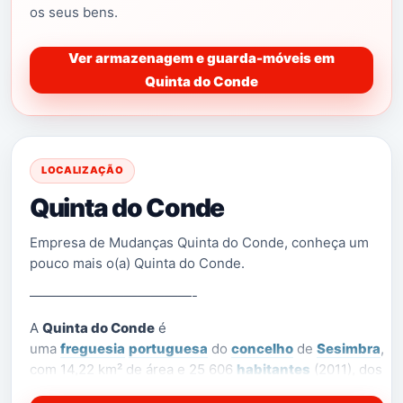
os seus bens.
Ver armazenagem e guarda-móveis em
Quinta do Conde
LOCALIZAÇÃO
Quinta do Conde
Empresa de Mudanças Quinta do Conde, conheça um
pouco mais o(a) Quinta do Conde.
————————————-
A
Quinta do Conde
é
uma
freguesia
portuguesa
do
concelho
de
Sesimbra
,
com 14,22 km² de área e 25 606
habitantes
(2011), dos
quais 25 por cento com menos de trinta anos. Em 1991