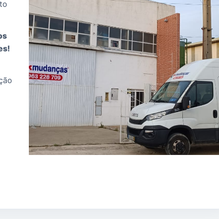
to
os
es!
ação