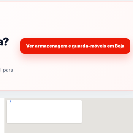
a?
Ver armazenagem e guarda-móveis em Beja
l para