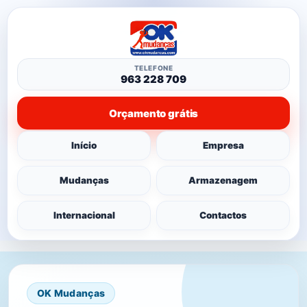
TELEFONE
963 228 709
Orçamento grátis
Início
Empresa
Mudanças
Armazenagem
Internacional
Contactos
OK Mudanças