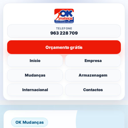
TELEFONE
963 228 709
Orçamento grátis
Início
Empresa
Mudanças
Armazenagem
Internacional
Contactos
OK Mudanças