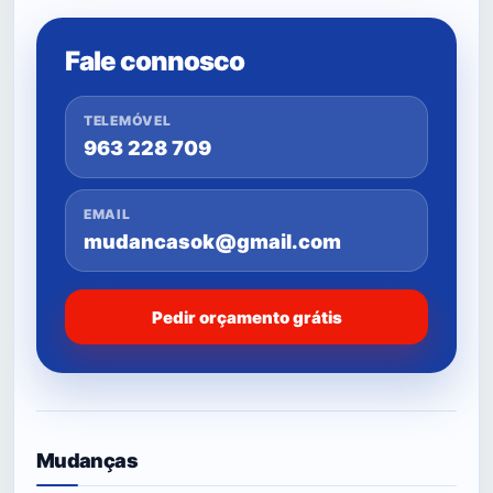
Fale connosco
TELEMÓVEL
963 228 709
EMAIL
mudancasok@gmail.com
Pedir orçamento grátis
Mudanças