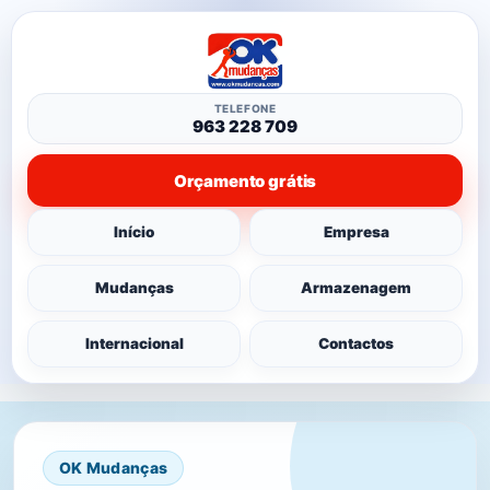
TELEFONE
963 228 709
Orçamento grátis
Início
Empresa
Mudanças
Armazenagem
Internacional
Contactos
OK Mudanças