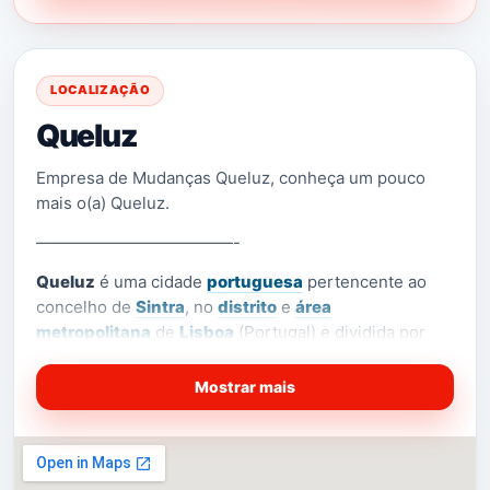
LOCALIZAÇÃO
Queluz
Empresa de Mudanças Queluz, conheça um pouco
mais o(a) Queluz.
————————————-
Queluz
é uma cidade
portuguesa
pertencente ao
concelho de
Sintra
, no
distrito
e
área
metropolitana
de
Lisboa
(Portugal) e dividida por
duas freguesias (
Massamá e Monte
[1]
Abraão
e
Queluz e Belas
).
Além disto, a área de
Mostrar mais
Caruncho (hoje
Queluz de Baixo
) encontra-se
separada do núcleo urbano da cidade por uma ribeira
e pelo
IC19
e
Linha de Sintra
.