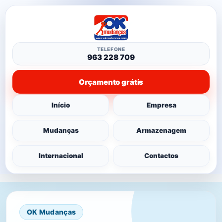
TELEFONE
963 228 709
Orçamento grátis
Início
Empresa
Mudanças
Armazenagem
Internacional
Contactos
OK Mudanças