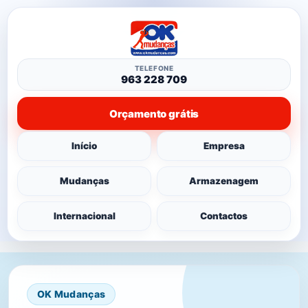
TELEFONE
963 228 709
Orçamento grátis
Início
Empresa
Mudanças
Armazenagem
Internacional
Contactos
OK Mudanças