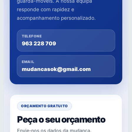
guarda-móveis. A nossa equipa
responde com rapidez e
acompanhamento personalizado.
TELEFONE
963 228 709
EMAIL
mudancasok@gmail.com
ORÇAMENTO GRATUITO
Peça o seu orçamento
Envie-nos os dados da mudança.