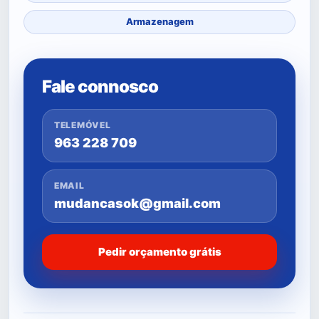
Armazenagem
Fale connosco
TELEMÓVEL
963 228 709
EMAIL
mudancasok@gmail.com
Pedir orçamento grátis