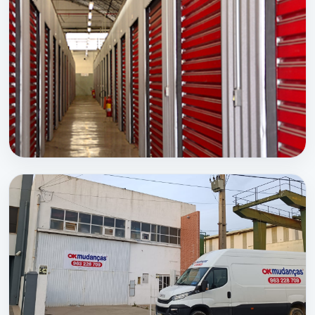
OKMUDANÇAS
a sua empresa de Mudanças
Para as várias tipologias de serviços e desafios
que nos são exigidos, devido à nossa vasta
experiência, conseguimos aliar os meios
humanos, materiais e técnicos, que melhor
respondem às necessidades individuais de cada
cliente.
SERVIÇOS RELACIONADOS:
OKBOX
Mudanças em Queluz