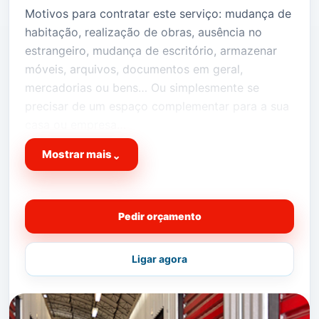
Motivos para contratar este serviço: mudança de
habitação, realização de obras, ausência no
estrangeiro, mudança de escritório, armazenar
móveis, arquivos, documentos em geral,
mercadorias ou bens… Ou simplesmente se
precisar de um espaço complementar para a sua
casa ou empresa…
Temos o espaço fisico extra que precisa na sua
Mostrar mais
⌄
vida!
Peça já cotação da sua OKBOX!
Pedir orçamento
Vantagem suplementar
para quem precisa de um
espaço pelo motivo de
Ligar agora
Mudanças de Habitação
ou
Mudanças de
Escritório
está no sitio certo, a falar com as
pessoas certas!