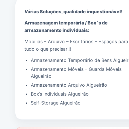
Vantagem suplementar
para quem precisa de
Várias Soluções, qualidade i
nquestionável!
um espaço pelo motivo de
Armazenagem temporária / Box´s de
Mudanças de Habitação
ou
Mudanças de
armazenamento individuais:
Escritório
está no sitio certo, a falar com as
Mobilias – Arquivo – Escritórios – Espaços para
pessoas certas!
tudo o que precisar!!!
OKMUDANÇAS
a sua empresa de Mudanças
Armazenamento Temporário de Bens Algueir
Para as várias tipologias de serviços e
Armazenamento Móveis – Guarda Móveis
desafios que nos são exigidos, devido à
Algueirão
nossa vasta experiência, conseguimos aliar
Armazenamento Arquivo Algueirão
os meios humanos, materiais e técnicos, que
Box’s Individuais Algueirão
melhor respondem às necessidades
Self-Storage Algueirão
individuais de cada cliente.
SERVIÇOS RELACIONADOS: