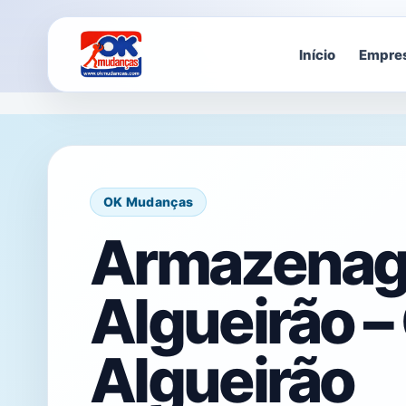
Início
Empre
OK Mudanças
Armazena
Algueirão –
Algueirão