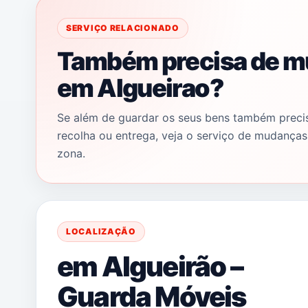
OKBOX
Mudanças em Algueirao
SERVIÇO RELACIONADO
Também precisa de 
em Algueirao?
Se além de guardar os seus bens também precis
recolha ou entrega, veja o serviço de mudanças
zona.
LOCALIZAÇÃO
em Algueirão –
Guarda Móveis