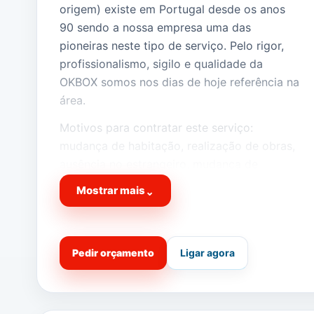
origem) existe em Portugal desde os anos
90 sendo a nossa empresa uma das
pioneiras neste tipo de serviço. Pelo rigor,
profissionalismo, sigilo e qualidade da
OKBOX somos nos dias de hoje referência na
área.
Motivos para contratar este serviço:
mudança de habitação, realização de obras,
ausência no estrangeiro, mudança de
escritório, armazenar móveis, arquivos,
Mostrar mais
⌄
documentos em geral, mercadorias ou bens…
Ou simplesmente se precisar de um espaço
complementar para a sua casa ou empresa…
Pedir orçamento
Ligar agora
Temos o espaço fisico extra que precisa na
sua vida!
Peça já cotação da sua OKBOX!