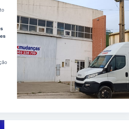
to
os
tes
ação