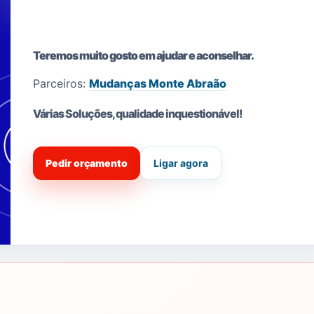
Teremos muito gosto em ajudar e aconselhar.
Parceiros:
Mudanças Monte Abraão
Várias Soluções, qualidade i
nquestionável!
Pedir orçamento
Ligar agora