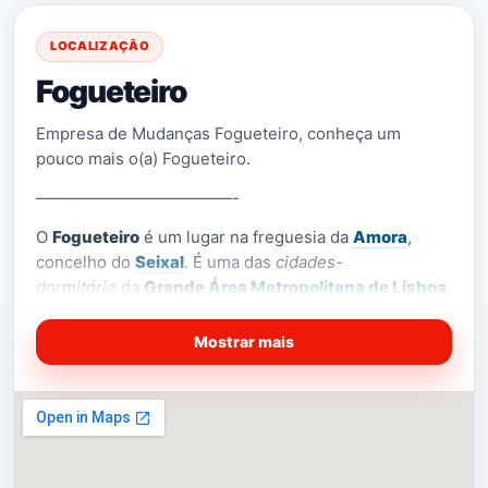
LOCALIZAÇÃO
Fogueteiro
Empresa de Mudanças Fogueteiro, conheça um
pouco mais o(a) Fogueteiro.
————————————-
O
Fogueteiro
é um lugar na freguesia da
Amora
,
concelho do
Seixal
. É uma das
cidades-
dormitório
da
Grande Área Metropolitana de Lisboa
,
localizada junto ao
Rio Judeu
, que é um braço
do
Estuário do Tejo
.
Mostrar mais
A localidade do Fogueteiro surge do fenómeno de
crescimento da Margem Sul. Assim, este lugar
perdeu progressivamente a sua vertente rural
(existência de várias quintas, até às décadas de 1960
e 70) a favor da construção de edifícios em altura