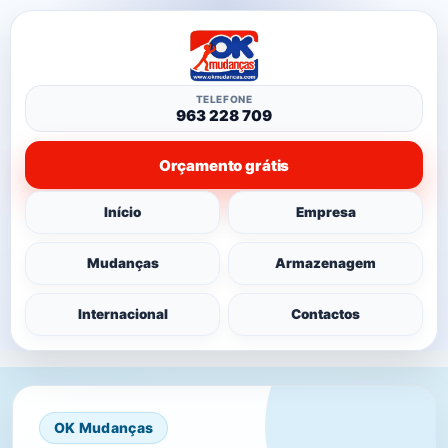
TELEFONE
963 228 709
Orçamento grátis
Início
Empresa
Mudanças
Armazenagem
Internacional
Contactos
OK Mudanças