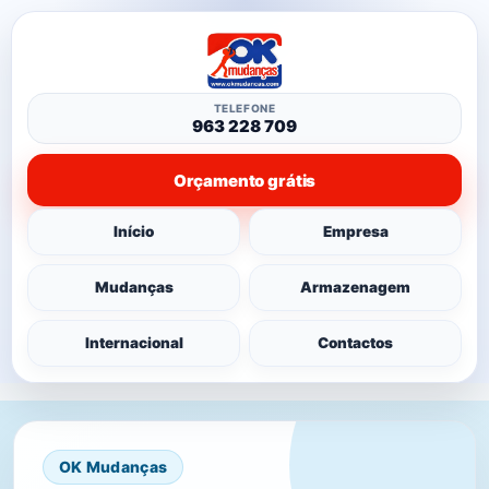
TELEFONE
963 228 709
Orçamento grátis
Início
Empresa
Mudanças
Armazenagem
Internacional
Contactos
OK Mudanças