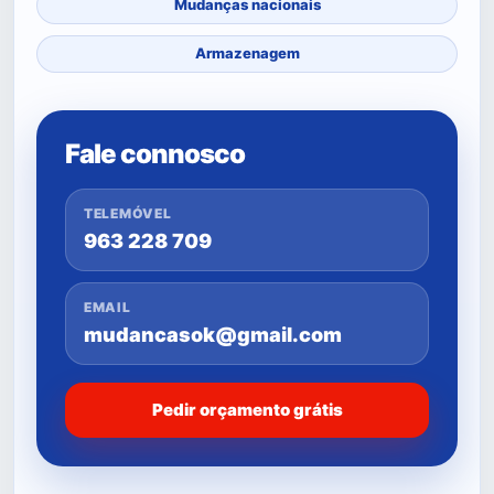
Mudanças nacionais
Armazenagem
Fale connosco
TELEMÓVEL
963 228 709
EMAIL
mudancasok@gmail.com
Pedir orçamento grátis