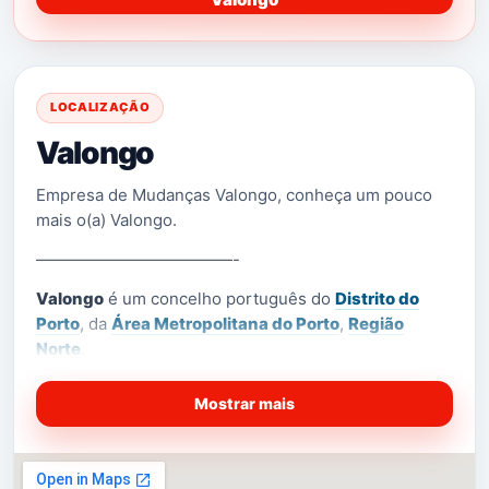
LOCALIZAÇÃO
Valongo
Empresa de Mudanças Valongo, conheça um pouco
mais o(a) Valongo.
————————————-
Valongo
é um concelho português do
Distrito do
Porto
, da
Área Metropolitana do Porto
,
Região
Norte
.
[2]
É um
município
com 75,12 km² de área
e 93 858
Mostrar mais
[3]
habitantes (2011
), subdividido em 4
freguesias
.
[4]
O município é limitado a norte pelo município
de
Santo Tirso
, a nordeste por
Paços de Ferreira
, a
leste por
Paredes
, a sudoeste por
Gondomar
e a