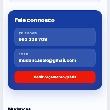
Fale connosco
TELEMÓVEL
963 228 709
EMAIL
mudancasok@gmail.com
Pedir orçamento grátis
Mudanças