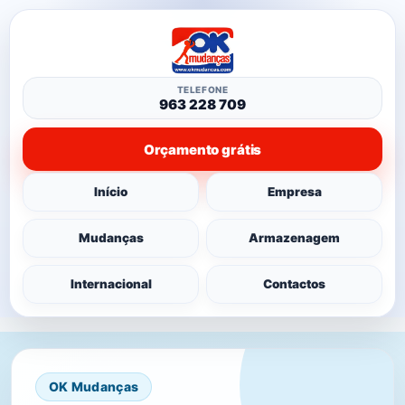
TELEFONE
963 228 709
Orçamento grátis
Início
Empresa
Mudanças
Armazenagem
Internacional
Contactos
OK Mudanças