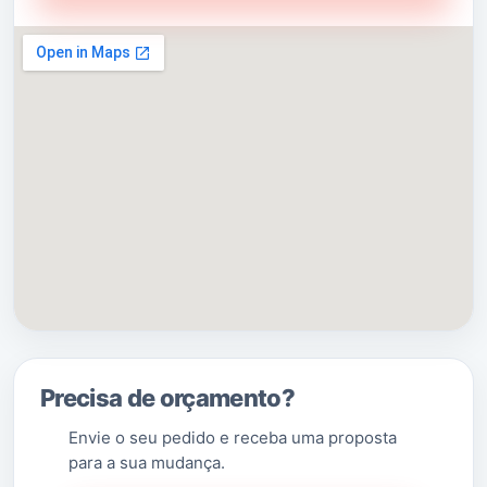
[2]
[3]
habitantes (2011
), subdividido em 12
freguesias
.
O município é limitado a leste pelo município
de
Lousada
, a sul por
Paredes
, a sudoeste
por
Valongo
e a oeste e norte por
Santo Tirso
.
(Saber Mais…)
Precisa de orçamento?
Envie o seu pedido e receba uma proposta
para a sua mudança.