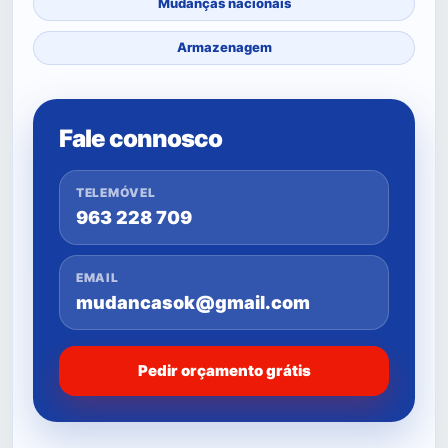
Mudanças nacionais
Armazenagem
Fale connosco
TELEMÓVEL
963 228 709
EMAIL
mudancasok@gmail.com
Pedir orçamento grátis