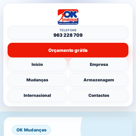
TELEFONE
963 228 709
Orçamento grátis
Início
Empresa
Mudanças
Armazenagem
Internacional
Contactos
OK Mudanças