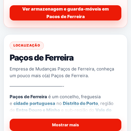
Ver armazenagem e guarda-móveis em
Pacos de Ferreira
LOCALIZAÇÃO
Paços de Ferreira
Empresa de Mudanças Paços de Ferreira, conheça
um pouco mais o(a) Paços de Ferreira.
————————————-
Paços de Ferreira
é um concelho, freguesia
e
cidade
portuguesa
no
Distrito do Porto
, região
de
Entre Douro e Minho
e sub-região do
Vale do
Sousa e Baixo Tâmega
, com 9 085 habitantes (2011).
Mostrar mais
[1]
O
concelho
, com 70,99 km² de área
e 56 340