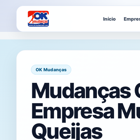
Início
Empre
OK Mudanças
Mudanças Q
Empresa M
Queijas