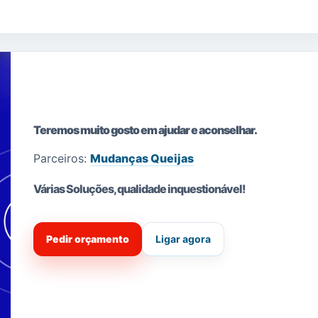
Teremos muito gosto em ajudar e aconselhar.
Parceiros:
Mudanças Queijas
Várias Soluções, qualidade i
nquestionável!
Pedir orçamento
Ligar agora