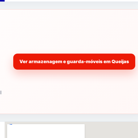
Ver armazenagem e guarda-móveis em Queijas
l