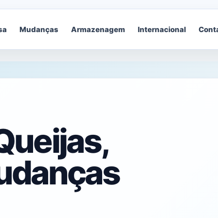
sa
Mudanças
Armazenagem
Internacional
Cont
ueijas,
udanças