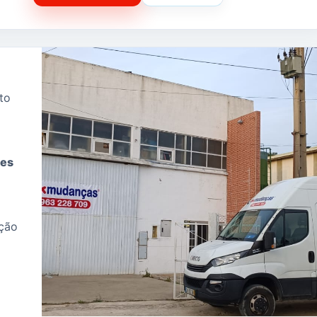
to
tes
ação