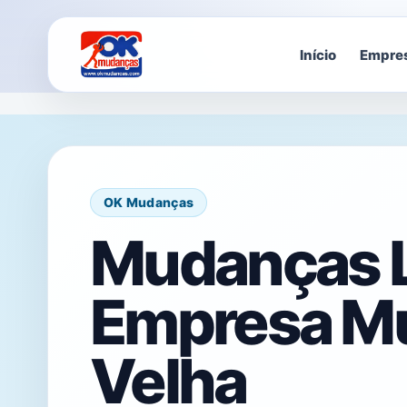
Início
Empre
OK Mudanças
Mudanças L
Empresa Mu
Velha