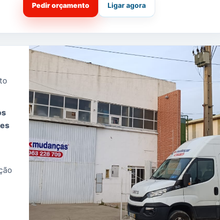
Pedir orçamento
Ligar agora
to
os
tes
ação