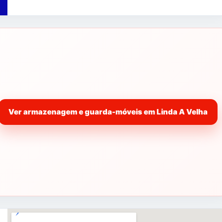
Ver armazenagem e guarda-móveis em Linda A Velha