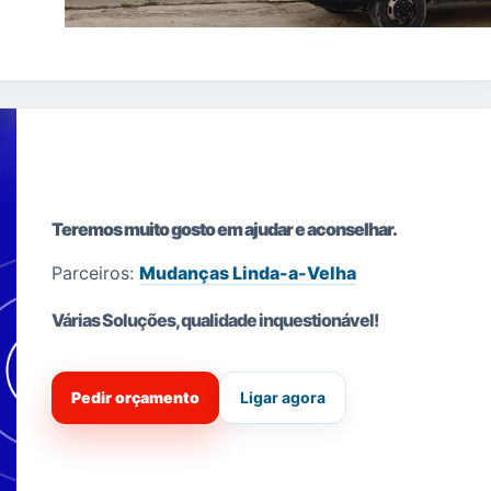
Teremos muito gosto em ajudar e aconselhar.
Parceiros:
Mudanças Linda-a-Velha
Várias Soluções, qualidade i
nquestionável!
Pedir orçamento
Ligar agora