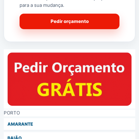
que projectaram além-fronteiras o nome desta terra,
para a sua mudança.
destacando-se no panorama artístico a figura
de
Carmem Miranda
, no ramo empresarial
Belmiro
Pedir orçamento
de Azevedo
, no mundo da ciência, o
historiador
Aníbal Barreira
e no campo religioso o
atual
bispo titular de Lamego
D. António
Couto
natural da freguesia de
Vila Boa do Bispo
.
Cidade desde 1993, de meia altitude (217 metros), de
face voltada para o Norte, para a
Serra da
Aboboreira
.
(Saber Mais…)
PORTO
AMARANTE
BAIÃO