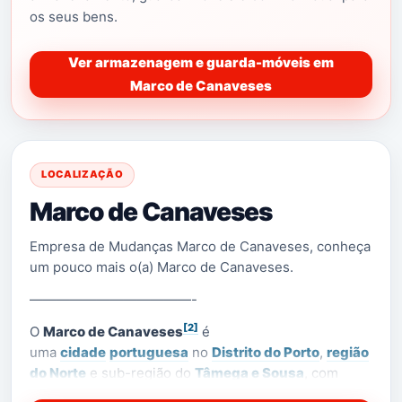
os seus bens.
Ver armazenagem e guarda-móveis em
Marco de Canaveses
LOCALIZAÇÃO
Marco de Canaveses
Empresa de Mudanças Marco de Canaveses, conheça
um pouco mais o(a) Marco de Canaveses.
————————————-
[2]
O
Marco de Canaveses
é
uma
cidade
portuguesa
no
Distrito do Porto
,
região
do Norte
e sub-região do
Tâmega e Sousa
, com
[3]
cerca de 53 450 habitantes.
É sede de um