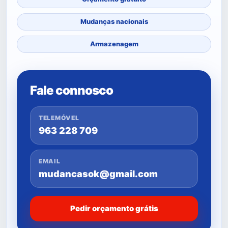
Mudanças nacionais
Armazenagem
Fale connosco
TELEMÓVEL
963 228 709
EMAIL
mudancasok@gmail.com
Pedir orçamento grátis