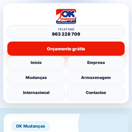
TELEFONE
963 228 709
Orçamento grátis
Início
Empresa
Mudanças
Armazenagem
Internacional
Contactos
OK Mudanças