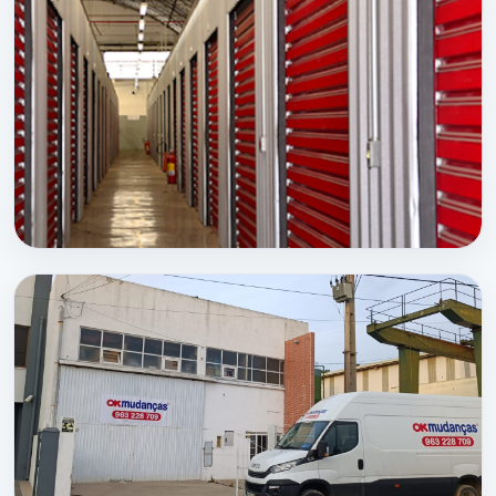
OKMUDANÇAS
a sua empresa de Mudanças
Para as várias tipologias de serviços e desafios
que nos são exigidos, devido à nossa vasta
experiência, conseguimos aliar os meios
humanos, materiais e técnicos, que melhor
respondem às necessidades individuais de cada
cliente.
SERVIÇOS RELACIONADOS:
OKBOX
Mudanças em Seixal