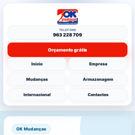
TELEFONE
963 228 709
Orçamento grátis
Início
Empresa
Mudanças
Armazenagem
Internacional
Contactos
OK Mudanças