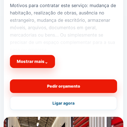
Motivos para contratar este serviço: mudança de
habitação, realização de obras, ausência no
estrangeiro, mudança de escritório, armazenar
móveis, arquivos, documentos em geral,
mercadorias ou bens… Ou simplesmente se
precisar de um espaço complementar para a sua
casa ou empresa…
Temos o
Mostrar mais
⌄
espaço fisico extra que precisa na sua vida!
Peça já cotação da sua
OKBOX
!
Pedir orçamento
Vantagem suplementar
para quem precisa de um
espaço pelo motivo de
Ligar agora
Mudanças de Habitação
ou
Mudanças de
Escritório
está no sitio certo, a falar com as
pessoas certas!