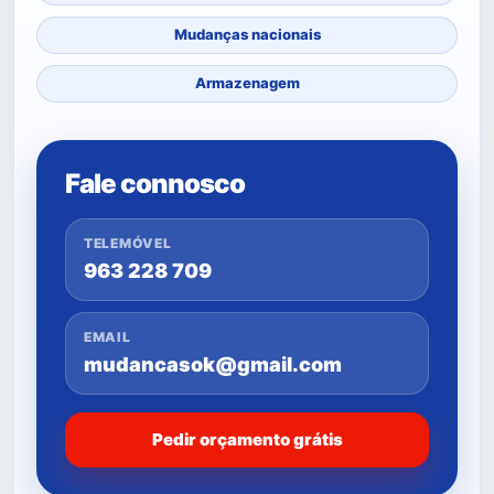
Mudanças nacionais
Armazenagem
Fale connosco
TELEMÓVEL
963 228 709
EMAIL
mudancasok@gmail.com
Pedir orçamento grátis