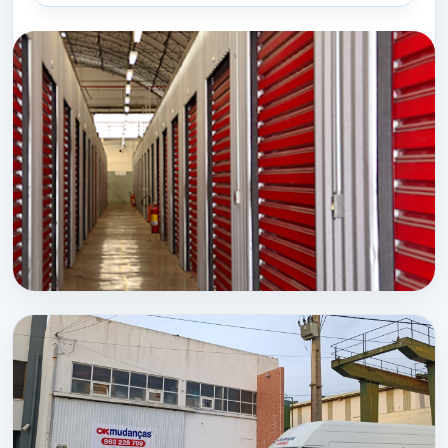
Mudanças de Habitação
ou
Mudanças de
Escritório
está no sitio certo, a falar com as
pessoas certas!
OKMUDANÇAS
a sua empresa de Mudanças
Para as várias tipologias de serviços e desafios
que nos são exigidos, devido à nossa vasta
experiência, conseguimos aliar os meios
humanos, materiais e técnicos, que melhor
respondem às necessidades individuais de cada
cliente.
SERVIÇOS RELACIONADOS:
OKBOX
Mudanças em Fernao Ferro