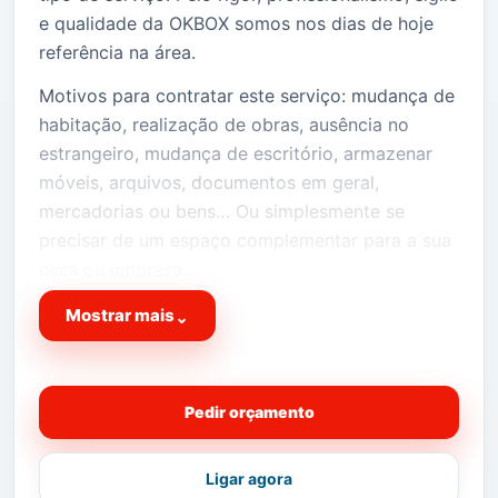
e qualidade da OKBOX somos nos dias de hoje
referência na área.
Motivos para contratar este serviço: mudança de
habitação, realização de obras, ausência no
estrangeiro, mudança de escritório, armazenar
móveis, arquivos, documentos em geral,
mercadorias ou bens… Ou simplesmente se
precisar de um espaço complementar para a sua
casa ou empresa…
Temos o espaço fisico extra que precisa na sua
Mostrar mais
⌄
vida!
Peça já cotação da sua
OKBOX
!
Pedir orçamento
Vantagem suplementar
para quem precisa de um
espaço pelo motivo de
Ligar agora