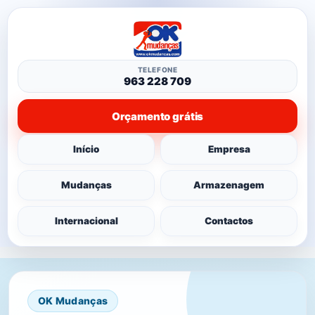
TELEFONE
963 228 709
Orçamento grátis
Início
Empresa
Mudanças
Armazenagem
Internacional
Contactos
OK Mudanças