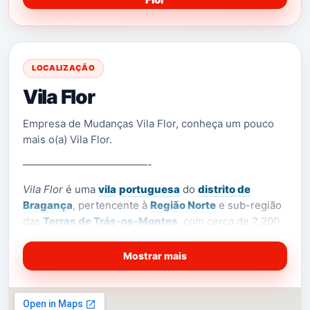
LOCALIZAÇÃO
Vila Flor
Empresa de Mudanças Vila Flor, conheça um pouco
mais o(a) Vila Flor.
————————————-
Vila Flor
é uma
vila
portuguesa
do
distrito de
Bragança
, pertencente à
Região Norte
e sub-região
das
Terras de Trás-os-Montes
, com cerca de 2 200
habitantes (2011)
.
Mostrar mais
[1]
É sede de um
município
com 265,81 km² de área
e
[2]
6697 habitantes (2011
), subdividido em
[3]
14
freguesias
.
O município é limitado a norte
por
Mirandela
, a leste por
Alfândega da Fé
, a