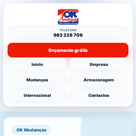
TELEFONE
963 228 709
Orçamento grátis
Início
Empresa
Mudanças
Armazenagem
Internacional
Contactos
OK Mudanças