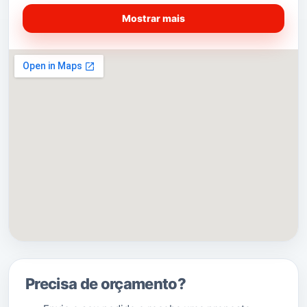
Pessoal especializado ao melhor preço de
Mostrar mais
mercado.
PROMOÇÕES
–
Preços desde 20,00€ por hora.
Ligue agora
96 322 87 09 ou peça já o seu
orçamento abaixo.
SERVIÇOS RELACIONADOS:
OKBOX
Mudanças em Sao Joao da Pesqueira
Precisa de orçamento?