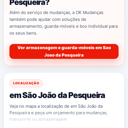
Pesqueira?
Tere
mos muito gosto em ajudar e aconselhar.
Além do serviço de mudanças, a OK Mudanças
Mudanças São João da Pesqueira –
a
Solução
também pode ajudar com soluções de
Chave na mão
, entregue a chave da casa antiga
armazenamento, guarda-móveis e box individual para
nós entregamos a chave da nova, mobilada
.
os seus bens.
Consulte-nos para mais informações.
Mudancas São João da Pesqueira –
a
Serviço por
Ver armazenagem e guarda-móveis em Sao
hora
, Valor cobrado hora em função da viatura
Joao da Pesqueira
necessária e do numero de
funcionários.
Consulte-nos para mais
informações.
LOCALIZAÇÃO
Mudanças São João da Pesqueira –
a
Valor fixo
,
em São João da Pesqueira
Serviço com valor previamente
apurado.
Consulte-nos para mais informações.
Veja no mapa a localização de em São João da
Pesqueira e peça um orçamento para mudanças,
Várias Soluções, qualidade i
nquestionável!
transporte ou armazenagem.
Procura qualidade ao melhor preço? Encontrou!