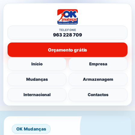
TELEFONE
963 228 709
Orçamento grátis
Início
Empresa
Mudanças
Armazenagem
Internacional
Contactos
OK Mudanças