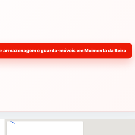
Serviços de qualidade ao melhor preço,
procuramos sempre proporcionar a melhor
relação qualidade vs preço a cada serviço que
nos é proposto. Honestamente somos dedicados
e muito profissionais.
Tere
mos muito gosto em ajudar e aconselhar.
r armazenagem e guarda-móveis em Moimenta da Beira
Mudanças Moimenta da Beira –
a
Solução Chave
na mão
, entregue a chave da casa antiga nós
entregamos a chave da nova, mobilada
. Consulte-
nos para mais informações.
Mudancas Moimenta da Beira –
a
Serviço por hora
,
Valor cobrado hora em função da viatura
necessária e do numero de
funcionários.
Consulte-nos para mais
informações.