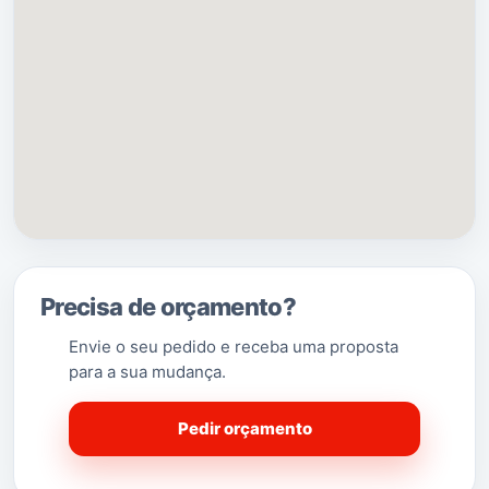
da comarca judicial (com tribunal).
[2]
É sede de um
município
com 416,68 km² de área
e
[3]
[4]
45 932 habitantes (Censos 2011),
subdividido
[5]
em 13
freguesias
.
O município é limitado a norte
pelo município de
Pombal
, a nordeste
por
Alvaiázere
, a leste por
Ferreira do
Zêzere
e
Tomar
, a sueste por
Torres Novas
(e
pela
Serra de Aire
), a sudoeste por
Alcanena
e a
oeste pela
Batalha
e por
Leiria
.
(Saber Mais…)
Precisa de orçamento?
Envie o seu pedido e receba uma proposta
para a sua mudança.
Pedir orçamento