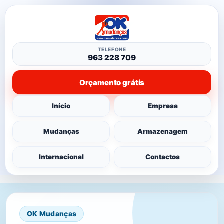
TELEFONE
963 228 709
Orçamento grátis
Início
Empresa
Mudanças
Armazenagem
Internacional
Contactos
OK Mudanças