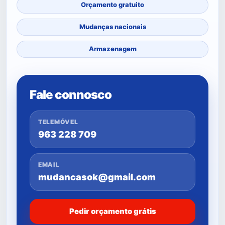
Orçamento gratuito
Mudanças nacionais
Armazenagem
Fale connosco
TELEMÓVEL
963 228 709
EMAIL
mudancasok@gmail.com
Pedir orçamento grátis