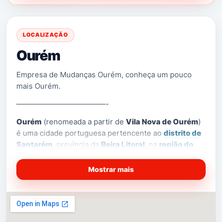
LOCALIZAÇÃO
Ourém
Empresa de Mudanças Ourém, conheça um pouco
mais Ourém.
————————————-
Ourém
(renomeada a partir de
Vila Nova de Ourém
)
é uma cidade portuguesa pertencente ao
distrito de
Santarém
, província da
Beira Litoral
, na
região do
Centro
e sub-região do
Médio Tejo
, em
Portugal
,
[1]
com cerca de 12 994 habitantes.
A cidade de
Mostrar mais
Ourém contém duas freguesias inseridas na sua
mancha urbana. Ourém é uma cidade próspera, ao
mesmo tempo antiga (possui um
castelo
) e moderna,
com extensas avenidas. A cidade de Ourém é a sede