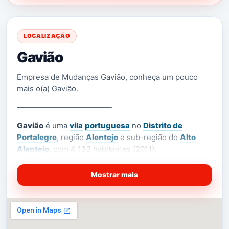
LOCALIZAÇÃO
Gavião
Empresa de Mudanças Gavião, conheça um pouco
mais o(a) Gavião.
————————————-
Gavião
é uma
vila
portuguesa
no
Distrito de
Portalegre
, região
Alentejo
e sub-região do
Alto
Alentejo
, com 4 132 habitantes (2011).
[1]
É sede de um
município
com 294,59 km² de área
e
Mostrar mais
[2]
[3]
4 132 habitantes (2011),
subdividido em
[4]
4
freguesias
.
O município é limitado a oeste e
norte pelo município de
Mação
, a leste por
Nisa
, a
sueste pelo
Crato
, a sudoeste por
Ponte de Sor
e a
oeste por
Abrantes
.