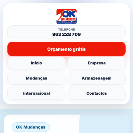
TELEFONE
963 228 709
Orçamento grátis
Início
Empresa
Mudanças
Armazenagem
Internacional
Contactos
OK Mudanças