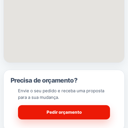
Constituiu importante possessão da Ordem de Malta
ou do Hospital de São João de Jerusalém, de Rodes e
de Malta, como outrora se denominou esta
antiquíssima Ordem Religiosa e Militar. Razão pela
qual o brasão autárquico ostenta no todo do campo
[5]
do escudo a cruz da Ordem de Malta
.
Gavião recebeu foral de
D. Manuel I
em 23 de
Novembro de
1519
.
(Saber Mais…)
Precisa de orçamento?
Envie o seu pedido e receba uma proposta
para a sua mudança.
Pedir orçamento