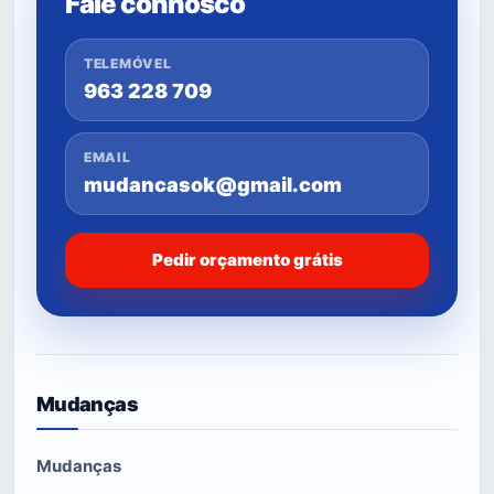
Fale connosco
TELEMÓVEL
963 228 709
EMAIL
mudancasok@gmail.com
Pedir orçamento grátis
Mudanças
Mudanças