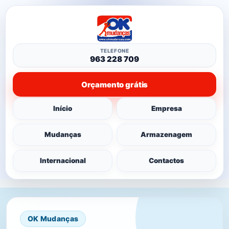
TELEFONE
963 228 709
Orçamento grátis
Início
Empresa
Mudanças
Armazenagem
Internacional
Contactos
OK Mudanças