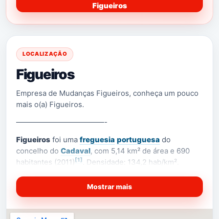
Figueiros
LOCALIZAÇÃO
Figueiros
Empresa de Mudanças Figueiros, conheça um pouco
mais o(a) Figueiros.
————————————-
Figueiros
foi uma
freguesia
portuguesa
do
concelho do
Cadaval
, com 5,14 km² de área e 690
[1]
habitantes (2011)
. Densidade: 134,2 hab/km².
Foi extinta em 2013, no âmbito de uma reforma
Mostrar mais
administrativa nacional, tendo sido agregada à
freguesia de
Painho
, para formar uma nova freguesia
denominada
União das Freguesias de Painho e