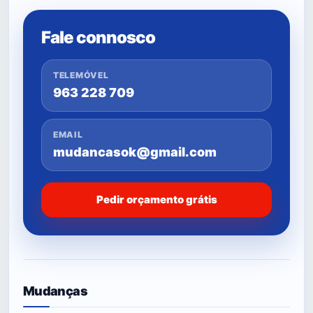
Fale connosco
TELEMÓVEL
963 228 709
EMAIL
mudancasok@gmail.com
Pedir orçamento grátis
Mudanças