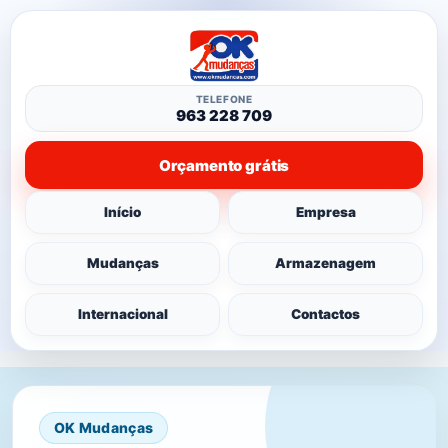
TELEFONE
963 228 709
Orçamento grátis
Início
Empresa
Mudanças
Armazenagem
Internacional
Contactos
OK Mudanças