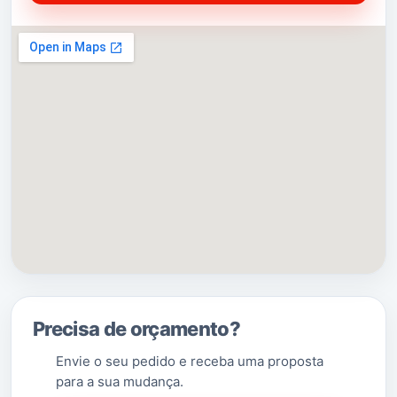
freguesia de
Lamas
, para formar uma nova freguesia
denominada
União das Freguesias de Lamas e
[2]
Cercal
com a sede em Lamas.
(Saber Mais…)
Precisa de orçamento?
Envie o seu pedido e receba uma proposta
para a sua mudança.