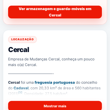
Ver armazenagem e guarda-móveis em
Cercal
LOCALIZAÇÃO
Cercal
Empresa de Mudanças Cercal, conheça um pouco
mais o(a) Cercal.
————————————-
Cercal
foi uma
freguesia
portuguesa
do concelho
do
Cadaval
, com 20,33 km² de área e 560 habitantes
[1]
(2011)
. Densidade: 27,5 hab/km².
Foi extinta em 2013, no âmbito de uma reforma
Mostrar mais
administrativa nacional, tendo sido agregada à