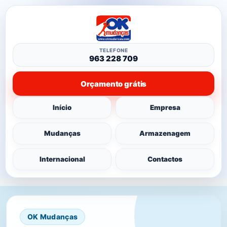
TELEFONE
963 228 709
Orçamento grátis
Início
Empresa
Mudanças
Armazenagem
Internacional
Contactos
OK Mudanças