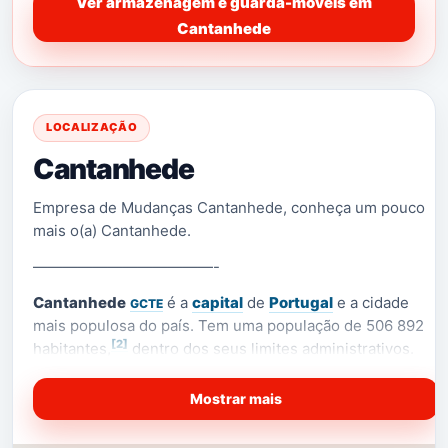
Ver armazenagem e guarda-móveis em
Cantanhede
LOCALIZAÇÃO
Cantanhede
Empresa de Mudanças Cantanhede, conheça um pouco
mais o(a) Cantanhede.
————————————-
Cantanhede
é a
capital
de
Portugal
e a cidade
GCTE
mais populosa do país. Tem uma população de 506 892
[2]
habitantes,
dentro dos seus limites administrativos.
Na
Área Metropolitana de Cantanhede
, residem 2 821
697 pessoas (2011), sendo por isso a maior e mais
Mostrar mais
populosa área metropolitana do país. Cantanhede é o
centro político de Portugal, sede do Governo e da