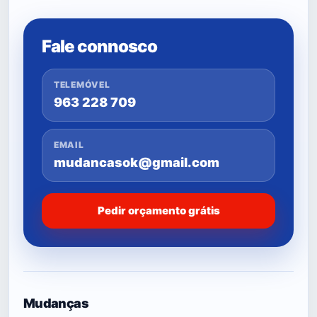
Fale connosco
TELEMÓVEL
963 228 709
EMAIL
mudancasok@gmail.com
Pedir orçamento grátis
Mudanças