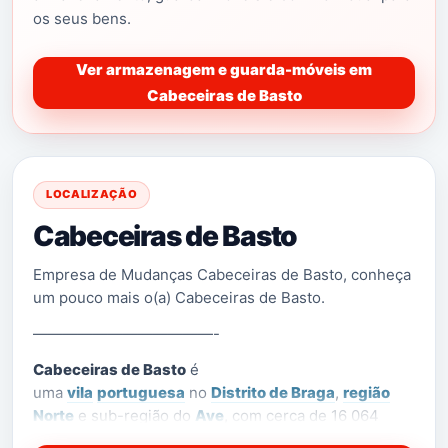
os seus bens.
Ver armazenagem e guarda-móveis em
Cabeceiras de Basto
LOCALIZAÇÃO
Cabeceiras de Basto
Empresa de Mudanças Cabeceiras de Basto, conheça
um pouco mais o(a) Cabeceiras de Basto.
————————————-
Cabeceiras de Basto
é
uma
vila
portuguesa
no
Distrito de Braga
,
região
Norte
e sub-região do
Ave
, com cerca de 16 064
habitantes.