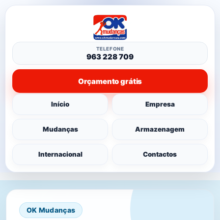
TELEFONE
963 228 709
Orçamento grátis
Início
Empresa
Mudanças
Armazenagem
Internacional
Contactos
OK Mudanças