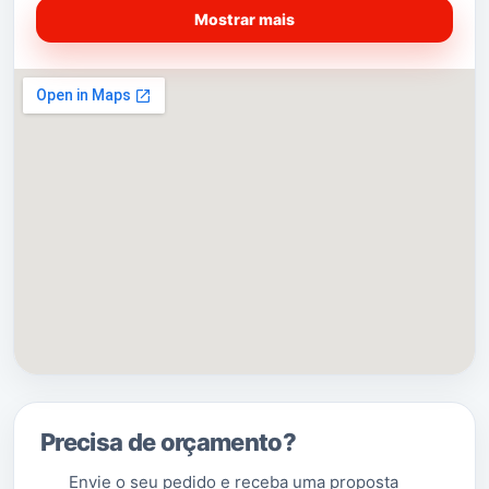
Mostrar mais
[2]
É sede de um
município
com 241,82 km² de área
e
[3]
16 064 habitantes (2016
), subdividido em
[4]
12
freguesias
.
O município é limitado a norte
por
Montalegre
, a nordeste por
Boticas
, a leste
por
Ribeira de Pena
, a sudeste por
Mondim de
Basto
, a sul por
Celorico de Basto
, a oeste
por
Fafe
e a noroeste por
Vieira do Minho
.
(Saber Mais…)
Precisa de orçamento?
Envie o seu pedido e receba uma proposta