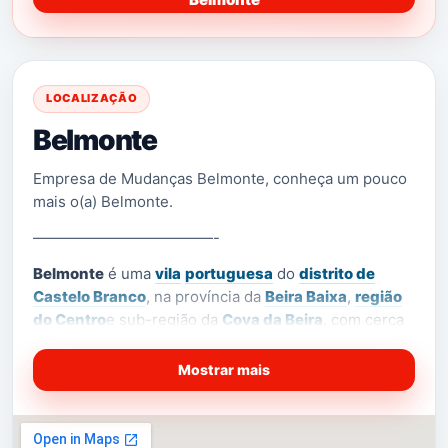
LOCALIZAÇÃO
Belmonte
Empresa de Mudanças Belmonte, conheça um pouco
mais o(a) Belmonte.
————————————-
Belmonte
é uma
vila
portuguesa
do
distrito de
Castelo Branco
, na província da
Beira Baixa
,
região
do Centro
e sub-região da
Cova da Beira
, com cerca
de 3 500 habitantes.
Mostrar mais
É sede de
município
com 118,76 km² de área e 6 859
[1]
habitantes (2011),
subdividido em 4
freguesias
. O
município é limitado a norte pelo município
da
Guarda
, a leste pelo
Sabugal
, a sudoeste