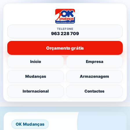
TELEFONE
963 228 709
Orçamento grátis
Início
Empresa
Mudanças
Armazenagem
Internacional
Contactos
OK Mudanças