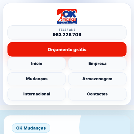
TELEFONE
963 228 709
Orçamento grátis
Início
Empresa
Mudanças
Armazenagem
Internacional
Contactos
OK Mudanças