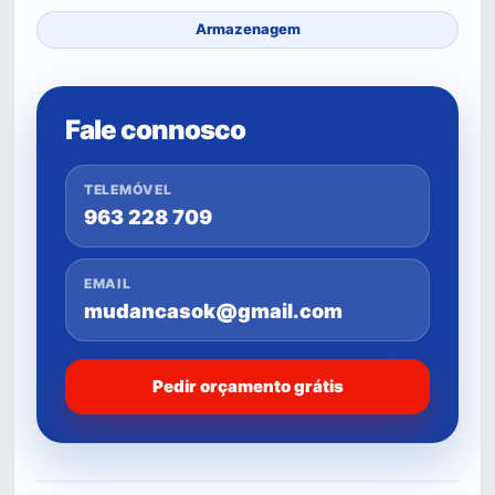
Armazenagem
Fale connosco
TELEMÓVEL
963 228 709
EMAIL
mudancasok@gmail.com
Pedir orçamento grátis