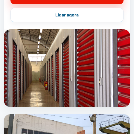
Vantagem suplementar
para quem precisa de um
espaço pelo motivo de
Ligar agora
Mudanças de Habitação
ou
Mudanças de
Escritório
está no sitio certo, a falar com as
pessoas certas!
OKMUDANÇAS
a sua empresa de Mudanças
Para as várias tipologias de serviços e desafios
que nos são exigidos, devido à nossa vasta
experiência, conseguimos aliar os meios
humanos, materiais e técnicos, que melhor
respondem às necessidades individuais de cada
cliente.
SERVIÇOS RELACIONADOS:
OKBOX