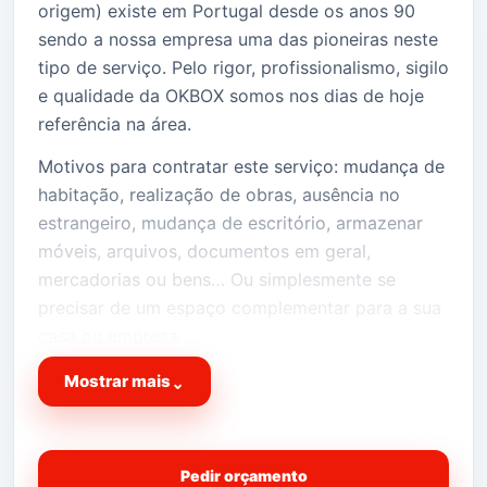
origem) existe em Portugal desde os anos 90
sendo a nossa empresa uma das pioneiras neste
tipo de serviço. Pelo rigor, profissionalismo, sigilo
e qualidade da OKBOX somos nos dias de hoje
referência na área.
Motivos para contratar este serviço: mudança de
habitação, realização de obras, ausência no
estrangeiro, mudança de escritório, armazenar
móveis, arquivos, documentos em geral,
mercadorias ou bens… Ou simplesmente se
precisar de um espaço complementar para a sua
casa ou empresa…
Temos o espaço fisico extra que precisa na sua
Mostrar mais
⌄
vida!
Peça já cotação da sua OKBOX!
Pedir orçamento