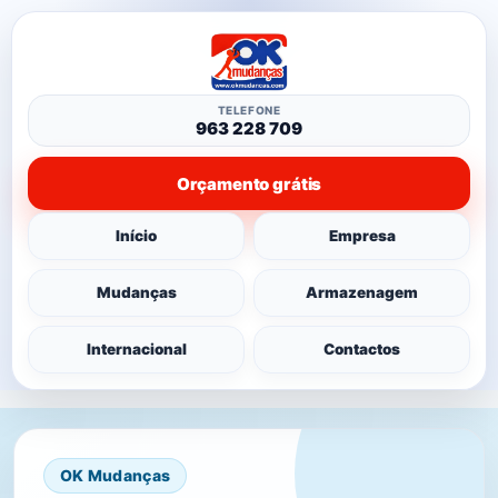
TELEFONE
963 228 709
Orçamento grátis
Início
Empresa
Mudanças
Armazenagem
Internacional
Contactos
OK Mudanças