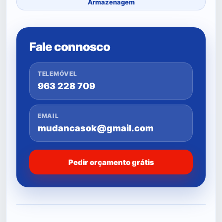
Armazenagem
Fale connosco
TELEMÓVEL
963 228 709
EMAIL
mudancasok@gmail.com
Pedir orçamento grátis