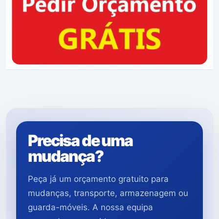
Precisa de uma
mudança?
Peça já um orçamento gratuito para
mudanças, transporte, armazenagem ou
guarda-móveis. A nossa equipa