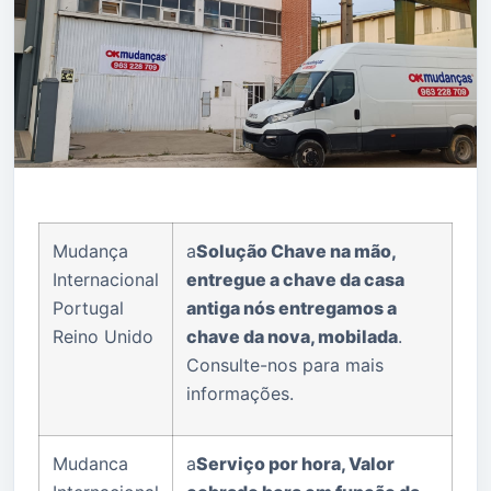
Tere
mos muito gosto em ajudar e aconselhar.
Mudança
a
Solução Chave na mão,
Internacional
entregue a chave da casa
Portugal
antiga nós entregamos a
Reino Unido
chave da nova, mobilada
.
Consulte-nos para mais
informações.
Mudanca
a
Serviço por hora, Valor