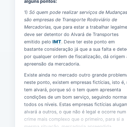
alguns pontos:
1)
Só quem pode realizar serviços de Mudança
são empresas de Transporte Rodoviário de
Mercadorias,
que para estar a trabalhar legalm
deve ser detentor do Alvará de Transportes
emitido pelo
IMT
. Deve ter este ponto em
bastante consideração já que a sua falta e det
por qualquer ordem de fiscalização, dá origem 
apreensão da mercadoria.
Existe ainda no mercado outro grande problem
neste ponto, existem empresas fictícias, isto é,
tem alvará, porque só o tem quem apresenta
condições de um bom serviço, seguindo norma
todos os níveis. Estas empresas fictícias aluga
alvará a outros, o que não é legal e ocorre num
crime mais complexo que o primeiro, para si a
mesma situação, mercadoria apreendida.