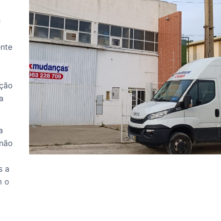
Peça já a sua cotação
GRATUITA
, através do
formulário.
s
Ligue agora
963 228 709
e conheça já o nosso
serviço e disponha da nossa análise do seu serviço
ente
gratuitamente!
Departamento comercial
eção
Conheça as nossas promoções e condições de
a
serviço
OK
a
 não
s a
m o