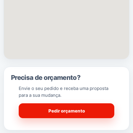
Pertence à rede das
Cidades Cittaslow
.
Lagos está historicamente ligada
aos
Descobrimentos Portugueses
, sendo hoje um
dos mais atrativos centros turísticos do Algarve, com
praias e património cultural e religioso de exceção,
assim como uma vida noturna de grande dinamismo.
Atualmente, a maioria da população reside dispersa
no território do concelho, fora do centro histórico da
cidade, trabalhando sobretudo nos serviços e
indústria turística. O centro histórico é praticamente
Precisa de orçamento?
todo pedonal, proporcionando uma vasta oferta de
Envie o seu pedido e receba uma proposta
estabelecimentos comerciais, restaurantes, bares ou
para a sua mudança.
cafés a visitar.
(Saber Mais…)
Pedir orçamento