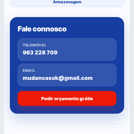
Armazenagem
Fale connosco
TELEMÓVEL
963 228 709
EMAIL
mudancasok@gmail.com
Pedir orçamento grátis