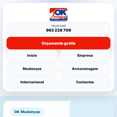
TELEFONE
963 228 709
Orçamento grátis
Início
Empresa
Mudanças
Armazenagem
Internacional
Contactos
OK Mudanças