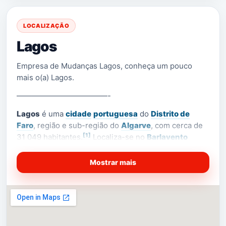
LOCALIZAÇÃO
Lagos
Empresa de Mudanças Lagos, conheça um pouco
mais o(a) Lagos.
————————————-
Lagos
é uma
cidade
portuguesa
do
Distrito de
Faro
, região e sub-região do
Algarve
, com cerca de
[1]
31 049 habitantes.
Localiza-se no
Barlavento
Algarvio
(a zona ocidental do Algarve).
Mostrar mais
[2]
É sede de um
município
com 212,99 km² de área
e
[3]
[4]
31 049 habitantes (2011),
subdividido em
[5]
4
freguesias
.
O município é limitado a norte
por
Monchique
, a leste por
Portimão
, a oeste
por
Vila do Bispo
, a noroeste por
Aljezur
e a sul tem
litoral no
oceano Atlântico
.