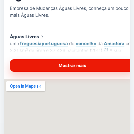
Empresa de Mudanças Águas Livres, conheça um pouco
mais Águas Livres.
————————————-
Águas Livres
é
uma
freguesia
portuguesa
do
concelho
da
Amadora
co
[1]
2,21 km² de área e 37 426 habitantes (2011).
A sua
densidade populacional é de 16 934,8 hab/km².
Mostrar mais
Foi constituída em 2013, no âmbito de uma reforma
administrativa nacional, integrando o território da antiga
freguesia da
Damaia
, a parte Sul da antiga freguesia
da
Reboleira
e a parte Norte da antiga freguesia
[2]
da
Buraca
.
(Saber Mais…)