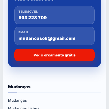
TELEMÓVEL
963 228 709
EMAIL
mudancasok@gmail.com
Pedir orçamento grátis
Mudanças
Mudanças
Mudanças Lisboa