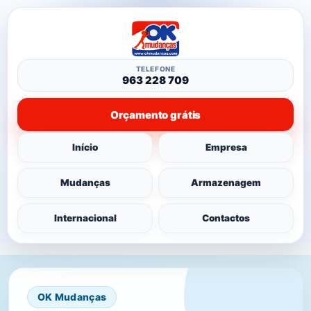
TELEFONE
963 228 709
Orçamento grátis
Início
Empresa
Mudanças
Armazenagem
Internacional
Contactos
OK Mudanças