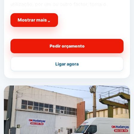
utilização, por um ou outro factor, torna o
serviço mais simples e adequando às suas
exigências.
Mostrar mais
⌄
Dispomos de todos os materiais de embalamento
necessários para qualquer tipo de serviço.
Pedir orçamento
OKBOX
Águas Livres, espaços por medida,
conforme a sua necessidade.
Ligar agora
OK
MUDANÇAS
a sua empresa de mudanças em Águas Livres
Peça já a sua cotação
GRATUITA
, através do
formulário.
Ligue agora
963 228 709
e conheça já o nosso
serviço e disponha da nossa análise do seu
serviço gratuitamente!