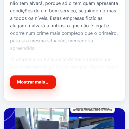
não tem alvará, porque só o tem quem apresenta
condições de um bom serviço, seguindo normas
a todos os níveis. Estas empresas fictícias
alugam o alvará a outros, o que não é legal e
ocorre num crime mais complexo que o primeiro,
para si a mesma situação, mercadoria
apreendida.
2)
Empresa de transporte de mercadorias que
fazem Mudanças ao fim de semana.
Menos grave
ao nivel da legislação, pior ao nível do
desempenho, subcontratam na necessidade
Mostrar mais
⌄
pessoas sem experiência, neste ponto o
fundamental que tenha em consideração é a falta
de qualidade no serviço prestado.
Não arrisque, cuide das suas coisas, existem
pessoas com muito má conduta, acredite!