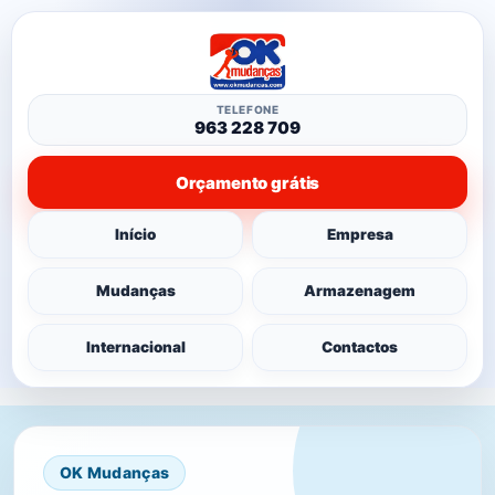
TELEFONE
963 228 709
Orçamento grátis
Início
Empresa
Mudanças
Armazenagem
Internacional
Contactos
OK Mudanças