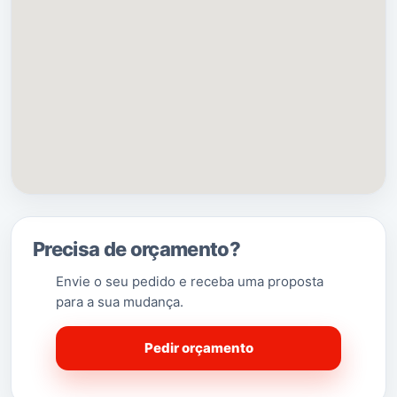
a
Nordeste
pela
Quinta da Princesa
, a
Este
pela
Amora, a
Sudeste
pelas
Paivas
,
a
Sul
pelo
Fogueteiro
e a
Oeste
pelos
Foros de
Amora
.
A Cruz de Pau é servida pela
estação
ferroviária
da
Fertagus
denominada
Foros de
Amora
.
(Saber Mais…)
Precisa de orçamento?
Envie o seu pedido e receba uma proposta
para a sua mudança.
Pedir orçamento