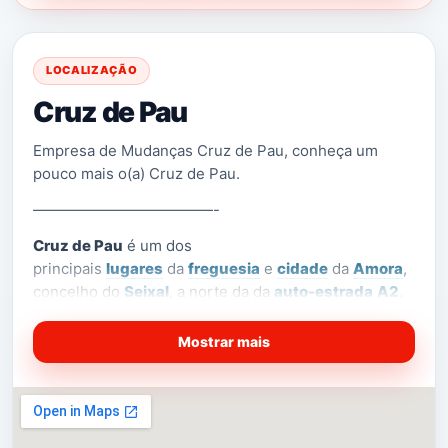
LOCALIZAÇÃO
Cruz de Pau
Empresa de Mudanças Cruz de Pau, conheça um
pouco mais o(a) Cruz de Pau.
————————————-
Cruz de Pau
é um dos
principais
lugares
da
freguesia
e
cidade
da
Amora
,
concelho do
Seixal
, a norte da da
auto-estrada
A2
.
Faz parte do conjunto de
cidades-dormitório
da zona
a sul do
Tejo
da
Grande Área Metropolitana de
Mostrar mais
Lisboa
.
Em termos de localização dentro da própria freguesia
da Cidade de
Amora
, a Cruz de Pau é limitada
a
Norte
pela
freguesia de Corroios
,